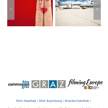
„Die
Frühstücksfern
Auswanderer“
hen“
war in Graz
von Graz
unterwegs
Motiv Datenbank
Motiv Registrierung
Branchen Datenbank