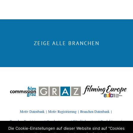
ZEIGE ALLE BRANCHEN
Motiv Datenbank
Motiv Registrierung
Branchen Datenbank
Branchen Registrierung
Genehmigungen
Filmförderantrag
Produktionen
Die Cookie-Einstellungen auf dieser Website sind auf "Cookies
Presse | News
Branchenstammtisch
Kontakt