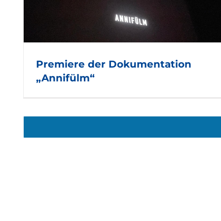
“
Premiere der Dokumentation
„Annifülm“