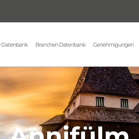
v Datenbank
Branchen Datenbank
Genehmigungen
Annifülm