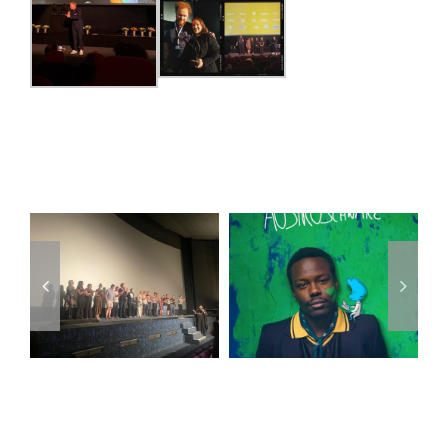
Ähnliche Beiträge
„AUSTROSCHWARZ“
ist ab jetzt
Das war die
zum
„Diagonale
Streamen &
2026″!
als DVD
verfügbar!