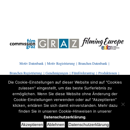
Motiv Datenbank
Motiv Registrierung
Branchen Datenbank
Branchen Registrierung
Genehmigungen
Filmförderantrag
Produktionen
Die Cookie-Einstellungen auf dieser Website sind auf "Cookies
Presse | News
Branchenstammtisch
Kontakt
zulassen" eingestellt, um das beste Surferlebnis zu
ermöglichen. Wenn Sie diese Website ohne Änderung der
Cookie-Einstellungen verwenden oder auf "Akzeptieren"
klicken, erklären Sie sich damit einverstanden. Mehr dazu
finden Sie in unseren Cookie-Hinweisen in unserer
Datenschutzerklärung
.
© Copyright |
Filmcommission Graz
| ALL RIGHTS
Akzeptieren
Ablehnen
Datenschutzerklärung
RESERVED | POWERED BY
WOOTWOOT e.U.
|
Datenschutz
|
Impressum