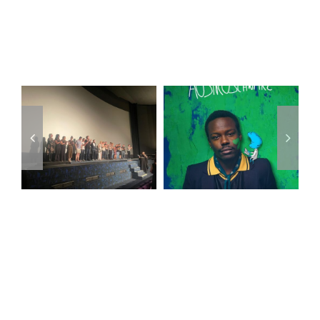
Ähnliche Beiträge
„AUSTROSCHWARZ“
ist ab jetzt
Das war die
zum
„Diagonale
Streamen &
2026″!
als DVD
verfügbar!