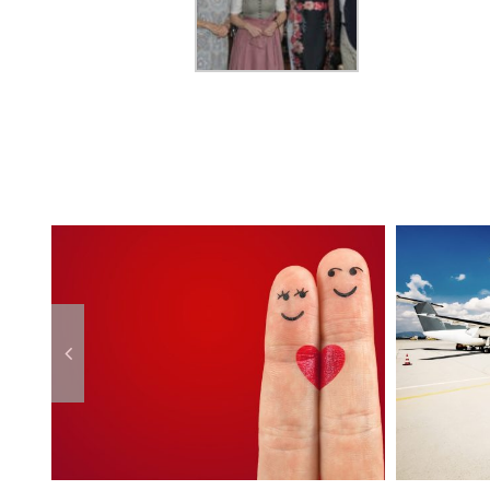
Ähnliche Beiträge
n
„Die Auswanderer“
Frü
“
von Graz