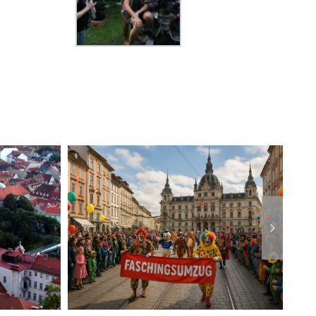
ts“
Netflix-Doku in Graz
azer
gedreht
mzug
s