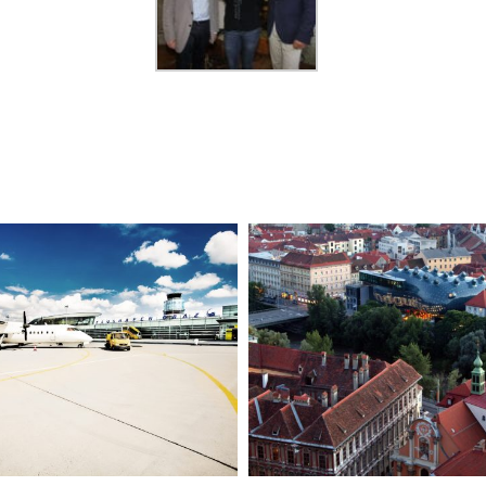
„Diese
Das ZDF-
Ochsenknech
hstücksfernsehen
waren am Gr
war in Graz
Faschingsu
unterwegs
unterweg