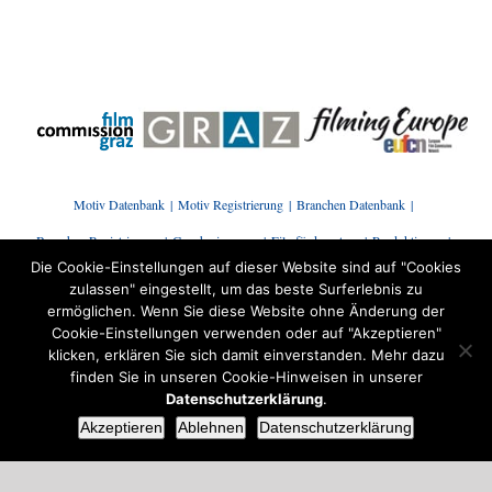
Motiv Datenbank
Motiv Registrierung
Branchen Datenbank
Branchen Registrierung
Genehmigungen
Filmförderantrag
Produktionen
Die Cookie-Einstellungen auf dieser Website sind auf "Cookies
Presse | News
Branchenstammtisch
Kontakt
zulassen" eingestellt, um das beste Surferlebnis zu
ermöglichen. Wenn Sie diese Website ohne Änderung der
Cookie-Einstellungen verwenden oder auf "Akzeptieren"
klicken, erklären Sie sich damit einverstanden. Mehr dazu
finden Sie in unseren Cookie-Hinweisen in unserer
Datenschutzerklärung
.
© Copyright |
Filmcommission Graz
| ALL RIGHTS
Akzeptieren
Ablehnen
Datenschutzerklärung
RESERVED | POWERED BY
WOOTWOOT e.U.
|
Datenschutz
|
Impressum