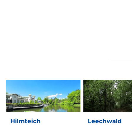
Leechwald
Thaler
Hilmteich
Leechwald