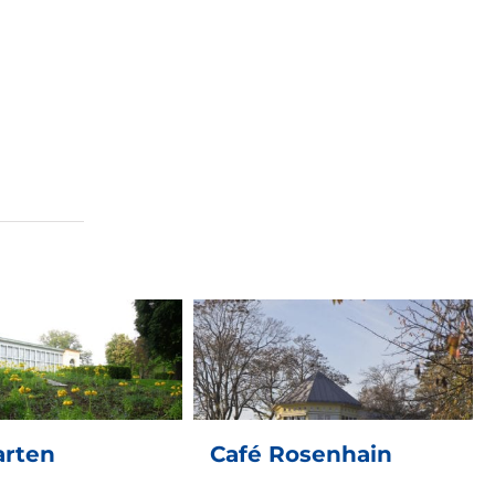
é Rosenhain
arten
Café Rosenhain