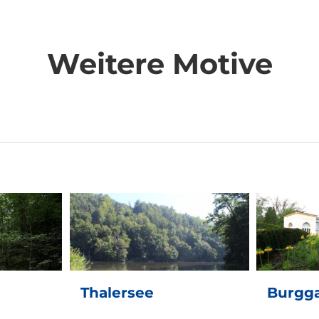
Weitere Motive
see
Burggarten
Caf
Thalersee
Burgg