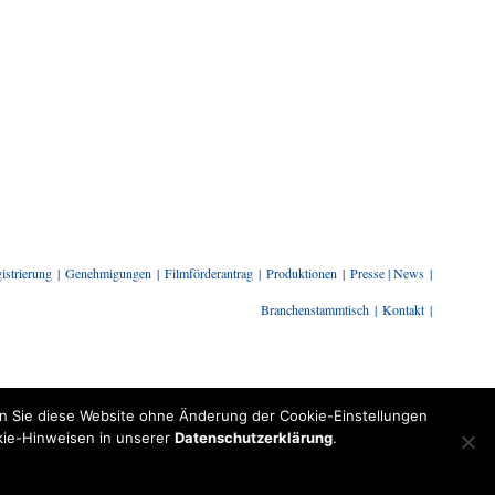
istrierung
Genehmigungen
Filmförderantrag
Produktionen
Presse | News
Branchenstammtisch
Kontakt
enn Sie diese Website ohne Änderung der Cookie-Einstellungen
okie-Hinweisen in unserer
Datenschutzerklärung
.