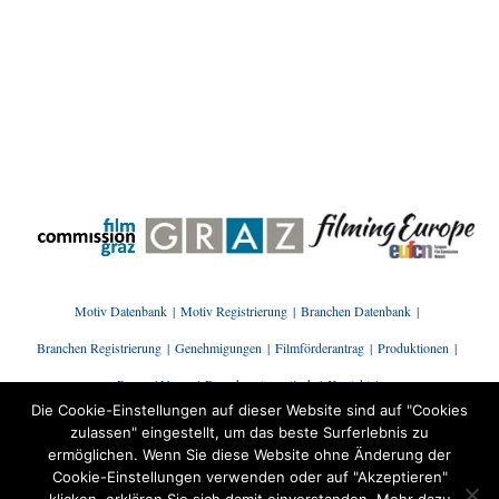
Motiv Datenbank
Motiv Registrierung
Branchen Datenbank
Branchen Registrierung
Genehmigungen
Filmförderantrag
Produktionen
Presse | News
Branchenstammtisch
Kontakt
Die Cookie-Einstellungen auf dieser Website sind auf "Cookies
zulassen" eingestellt, um das beste Surferlebnis zu
ermöglichen. Wenn Sie diese Website ohne Änderung der
Cookie-Einstellungen verwenden oder auf "Akzeptieren"