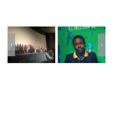
Ähnliche Beiträge
„AUSTROSCHWARZ“
ist ab jetzt
Das war die
zum
„Diagonale
Streamen &
2026″!
als DVD
verfügbar!