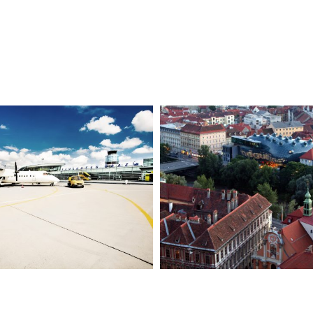
„Diese
Das ZDF-
Ochsenknech
hstücksfernsehen
waren am Gr
war in Graz
Faschingsu
unterwegs
unterweg