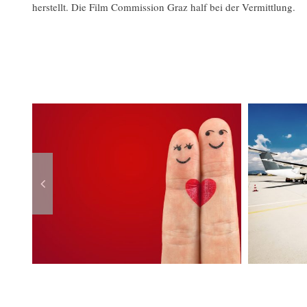
herstellt. Die Film Commission Graz half bei der Vermittlung.
Ähnliche Beiträge
n
„Die Auswanderer“
Frü
“
von Graz