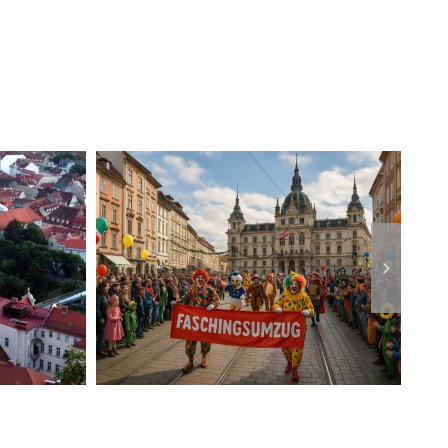
ts“
Netflix-Doku in Graz
azer
gedreht
mzug
s