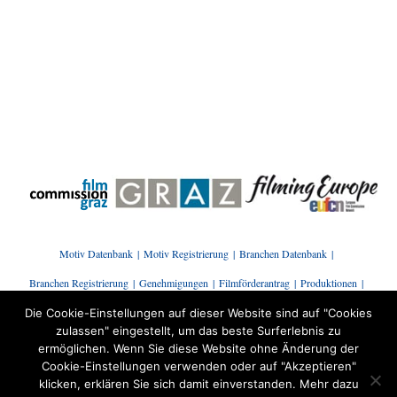
Motiv Datenbank
Motiv Registrierung
Branchen Datenbank
Branchen Registrierung
Genehmigungen
Filmförderantrag
Produktionen
Presse | News
Branchenstammtisch
Kontakt
Die Cookie-Einstellungen auf dieser Website sind auf "Cookies
zulassen" eingestellt, um das beste Surferlebnis zu
ermöglichen. Wenn Sie diese Website ohne Änderung der
Cookie-Einstellungen verwenden oder auf "Akzeptieren"
klicken, erklären Sie sich damit einverstanden. Mehr dazu