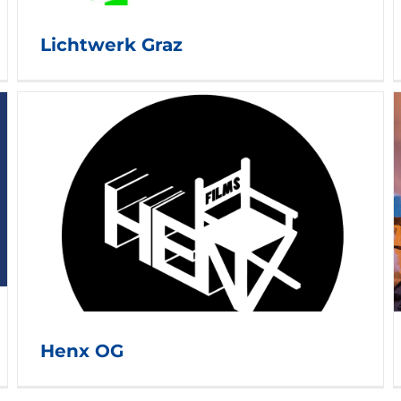
Lichtwerk Graz
AVbaby
Henx OG