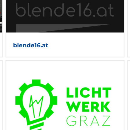
GreenMediaService
blende16.at
LAB42FILMS OG