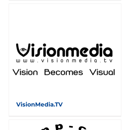
VisionMedia.TV