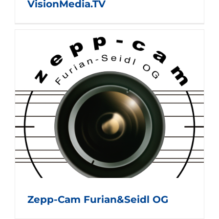
VisionMedia.TV
Zepp-Cam Furian&Seidl OG