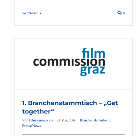
Weiterlesen
0
2. Branchenstammtisch –
–
„Neue Drehbücher für
Graz“
1. Branchenstammtisch – „Get
together“
Von
Filmcommission
|
24 Mai, 2016
|
Branchenstammtisch
,
Presse/News