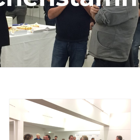
4. Branchenstammtisch –
„Special Effects“