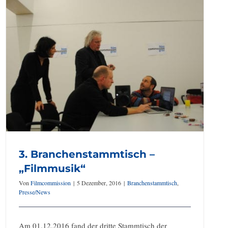
3. Branchenstammtisch –
„Filmmusik“
Von
Filmcommission
|
5 Dezember, 2016
|
Branchenstammtisch
,
Presse/News
Am 01.12.2016 fand der dritte Stammtisch der