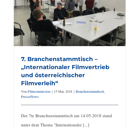
6. Branchenstammtisch –
„Filmförderungen“
7. Branchenstammtisch –
„Internationaler Filmvertrieb
und österreichischer
Filmverleih“
Von
Filmcommission
|
15 Mai, 2018
|
Branchenstammtisch
,
Presse/News
Der 7te Branchenstammtisch am 14.05.2018 stand
unter dem Thema "Internationaler [...]