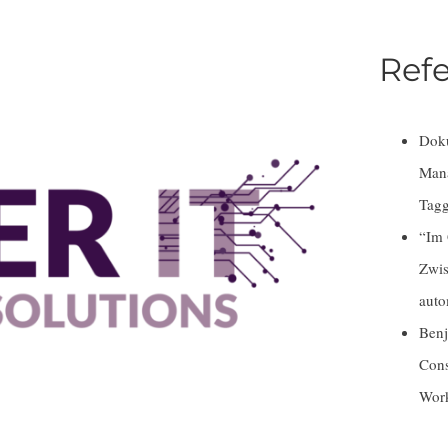
Ref
Doku
Mana
Tagg
“Im 
Zwis
auto
Benj
Cons
Work