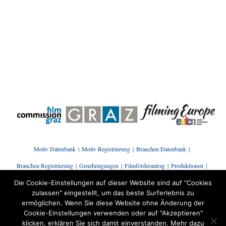
Motiv Datenbank
Motiv Registrierung
Branchen Datenbank
Branchen Registrierung
Genehmigungen
Filmförderantrag
Produktionen
Presse | News
Branchenstammtisch
Kontakt
Die Cookie-Einstellungen auf dieser Website sind auf "Cookies
zulassen" eingestellt, um das beste Surferlebnis zu
ermöglichen. Wenn Sie diese Website ohne Änderung der
Cookie-Einstellungen verwenden oder auf "Akzeptieren"
klicken, erklären Sie sich damit einverstanden. Mehr dazu